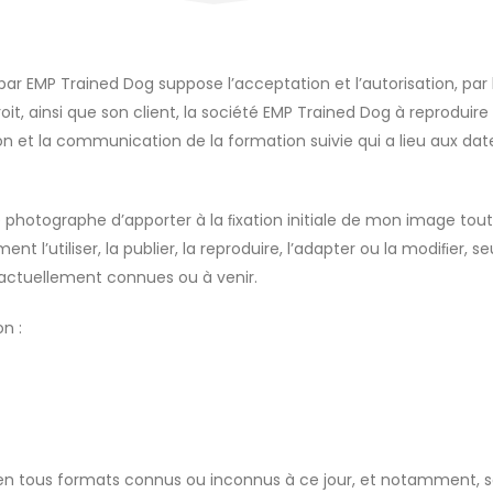
ar EMP Trained Dog suppose l’acceptation et l’autorisation, par 
it, ainsi que son client, la société EMP Trained Dog à reproduire
n et la communication de la formation suivie qui a lieu aux dates
le photographe d’apporter à la ﬁxation initiale de mon image to
nt l’utiliser, la publier, la reproduire, l’adapter ou la modiﬁer,
actuellement connues ou à venir.
n :
 en tous formats connus ou inconnus à ce jour, et notamment, sa