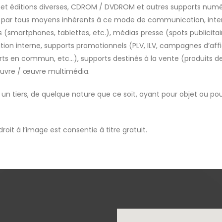
 et éditions diverses, CDROM / DVDROM et autres supports numé
par tous moyens inhérents à ce mode de communication, internet
smartphones, tablettes, etc.), médias presse (spots publicitaire
n interne, supports promotionnels (PLV, ILV, campagnes d’affic
orts en commun, etc…), supports destinés à la vente (produits de
e œuvre / œuvre multimédia.
 un tiers, de quelque nature que ce soit, ayant pour objet ou po
oit à l’image est consentie à titre gratuit.